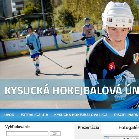
ÚVOD
EXTRALIGA U19
KYSUCKÁ HOKEJBALOVÁ LIGA
DISCIPLINÁRN
Vyhľadávanie
Fotogalér
Prezentácia