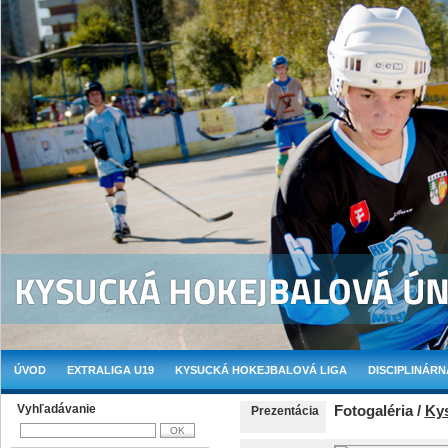
ÚVOD
EXTRALIGA U19
KYSUCKÁ HOKEJBALOVÁ LIGA
DISCIPLINÁRN
Vyhľadávanie
Fotogaléria /
Ky
Prezentácia