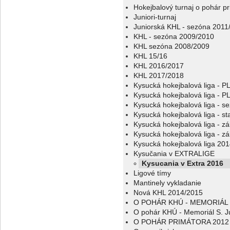
Hokejbalový turnaj o pohár p
Juniori-turnaj
Juniorská KHL - sezóna 2011
KHL - sezóna 2009/2010
KHL sezóna 2008/2009
KHL 15/16
KHL 2016/2017
KHL 2017/2018
Kysucká hokejbalová liga - 
Kysucká hokejbalová liga - 
Kysucká hokejbalová liga - s
Kysucká hokejbalová liga - sta
Kysucká hokejbalová liga - z
Kysucká hokejbalová liga - z
Kysucká hokejbalová liga 20
Kysučania v EXTRALIGE
Kysucania v Extra 2016
Ligové tímy
Mantinely vykladanie
Nová KHL 2014/2015
O POHÁR KHÚ - MEMORIÁL 
O pohár KHÚ - Memoriál S. J
O POHÁR PRIMÁTORA 2012