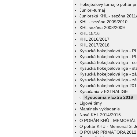
Hokejbalový turnaj o pohár p
Juniori-turnaj
Juniorská KHL - sezóna 2011
KHL - sezóna 2009/2010
KHL sezóna 2008/2009
KHL 15/16
KHL 2016/2017
KHL 2017/2018
Kysucká hokejbalová liga - 
Kysucká hokejbalová liga - 
Kysucká hokejbalová liga - s
Kysucká hokejbalová liga - sta
Kysucká hokejbalová liga - z
Kysucká hokejbalová liga - z
Kysucká hokejbalová liga 20
Kysučania v EXTRALIGE
Kysucania v Extra 2016
Ligové tímy
Mantinely vykladanie
Nová KHL 2014/2015
O POHÁR KHÚ - MEMORIÁL 
O pohár KHÚ - Memoriál S. J
O POHÁR PRIMÁTORA 2012