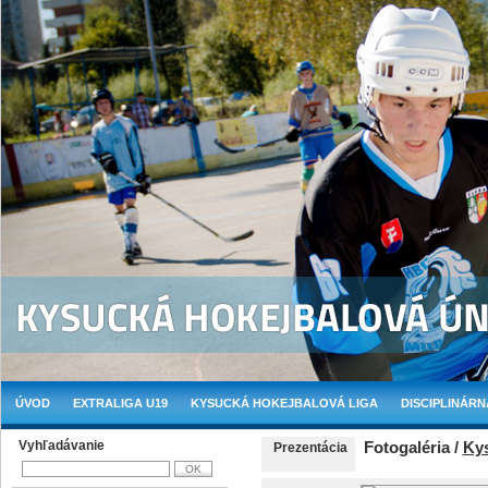
ÚVOD
EXTRALIGA U19
KYSUCKÁ HOKEJBALOVÁ LIGA
DISCIPLINÁRN
Vyhľadávanie
Fotogaléria /
Ky
Prezentácia