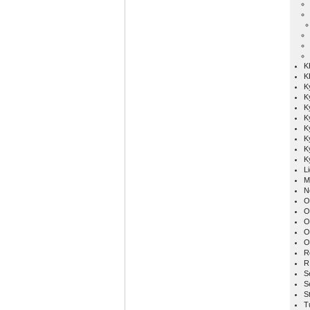
K
K
K
K
K
K
K
K
K
K
L
M
N
O
O
O
O
O
R
R
S
S
S
T