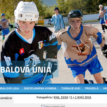
BALOVÁ LIGA
DISCIPLINÁRNA KOMISIA
TURNAJE KHÚ
PRAVIDLÁ
HI
Fotogaléria /
KHL 15/16
/
3 + 1 KHÚ 2016
ezentácia