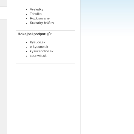
Výsledky
Tabuľka
Rozlosovanie
Štatistiky hráčov
Hokejbal podporujú:
Kysuce.sk
e-kysuce.sk
kysuceonline.sk
sportwin.sk