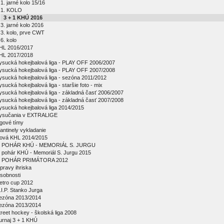
1. jarné kolo 15/16
1. KOLO
3 + 1 KHÚ 2016
3. jarné kolo 2016
3. kolo, prve CWT
6. kolo
HL 2016/2017
HL 2017/2018
ysucká hokejbalová liga - PLAY OFF 2006/2007
ysucká hokejbalová liga - PLAY OFF 2007/2008
ysucká hokejbalová liga - sezóna 2011/2012
ysucká hokejbalová liga - staršie foto - mix
ysucká hokejbalová liga - základná časť 2006/2007
ysucká hokejbalová liga - základná časť 2007/2008
ysucká hokejbalová liga 2014/2015
ysučania v EXTRALIGE
igové tímy
antinely vykladanie
ová KHL 2014/2015
 POHÁR KHÚ - MEMORIÁL S. JURGU
 pohár KHÚ - Memoriál S. Jurgu 2015
 POHÁR PRIMÁTORA 2012
pravy ihriska
sobnosti
etro cup 2012
.I.P. Stanko Jurga
ezóna 2013/2014
ezóna 2013/2014
treet hockey - školská liga 2008
urnaj 3 + 1 KHÚ