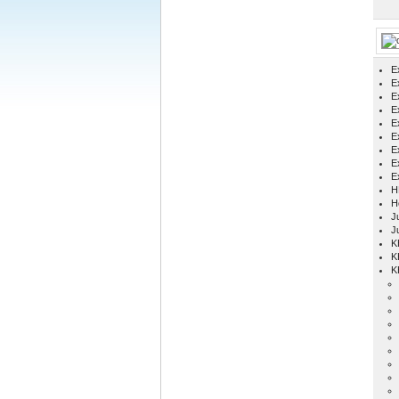
E
Ex
E
E
E
E
E
E
E
H
H
Ju
J
K
K
K