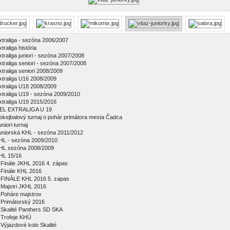
xtraliga - sezóna 2006/2007
traliga história
xtraliga juniori - sezóna 2007/2008
xtraliga seniori - sezóna 2007/2008
xtraliga seniori 2008/2009
xtraliga U16 2008/2009
xtraliga U18 2008/2009
xtraliga U19 - sezóna 2009/2010
xtraliga U19 2015/2016
EL EXTRALIGA U 19
okejbalový turnaj o pohár primátora mesta Čadca
niori-turnaj
uniorská KHL - sezóna 2011/2012
HL - sezóna 2009/2010
HL sezóna 2008/2009
HL 15/16
Finále JKHL 2016 4. zápas
Finále KHL 2016
FINÁLE KHL 2016 5. zapas
Majstri JKHL 2016
Poháre majstrov
Primátorský 2016
Skalité Panthers SD SKA
Trofeje KHÚ
Výjazdové kolo Skalité