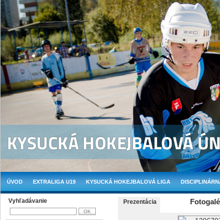
ÚVOD
EXTRALIGA U19
KYSUCKÁ HOKEJBALOVÁ LIGA
DISCIPLINÁRN
Vyhľadávanie
Fotogalé
Prezentácia