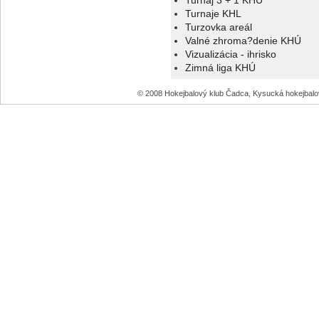
Turnaj 3 + 1 KHÚ
Turnaje KHL
Turzovka areál
Valné zhroma?denie KHÚ
Vizualizácia - ihrisko
Zimná liga KHÚ
© 2008 Hokejbalový klub Čadca, Kysucká hokejbal