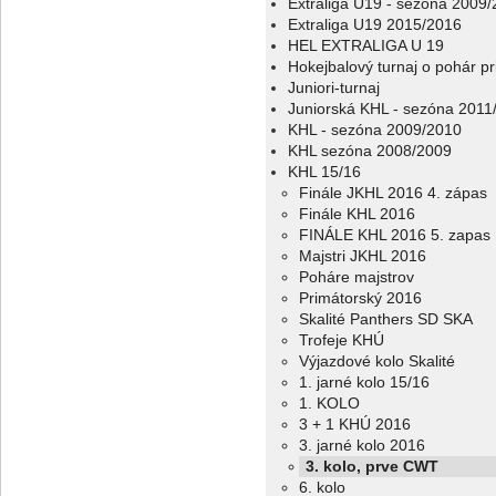
Extraliga U19 - sezóna 2009
Extraliga U19 2015/2016
HEL EXTRALIGA U 19
Hokejbalový turnaj o pohár p
Juniori-turnaj
Juniorská KHL - sezóna 2011
KHL - sezóna 2009/2010
KHL sezóna 2008/2009
KHL 15/16
Finále JKHL 2016 4. zápas
Finále KHL 2016
FINÁLE KHL 2016 5. zapas
Majstri JKHL 2016
Poháre majstrov
Primátorský 2016
Skalité Panthers SD SKA
Trofeje KHÚ
Výjazdové kolo Skalité
1. jarné kolo 15/16
1. KOLO
3 + 1 KHÚ 2016
3. jarné kolo 2016
3. kolo, prve CWT
6. kolo