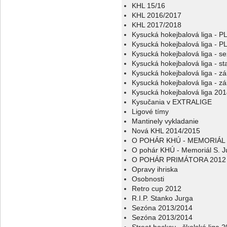
KHL 15/16
KHL 2016/2017
KHL 2017/2018
Kysucká hokejbalová liga - 
Kysucká hokejbalová liga - 
Kysucká hokejbalová liga - s
Kysucká hokejbalová liga - sta
Kysucká hokejbalová liga - z
Kysucká hokejbalová liga - z
Kysucká hokejbalová liga 20
Kysučania v EXTRALIGE
Ligové tímy
Mantinely vykladanie
Nová KHL 2014/2015
O POHÁR KHÚ - MEMORIÁL 
O pohár KHÚ - Memoriál S. J
O POHÁR PRIMÁTORA 2012
Opravy ihriska
Osobnosti
Retro cup 2012
R.I.P. Stanko Jurga
Sezóna 2013/2014
Sezóna 2013/2014