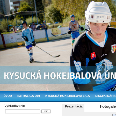
ÚVOD
EXTRALIGA U19
KYSUCKÁ HOKEJBALOVÁ LIGA
DISCIPLINÁRN
Vyhľadávanie
Fotogalé
Prezentácia