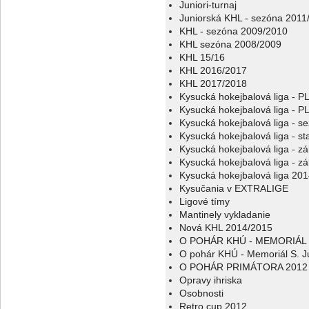
Juniori-turnaj
Juniorská KHL - sezóna 2011
KHL - sezóna 2009/2010
KHL sezóna 2008/2009
KHL 15/16
KHL 2016/2017
KHL 2017/2018
Kysucká hokejbalová liga - 
Kysucká hokejbalová liga - 
Kysucká hokejbalová liga - s
Kysucká hokejbalová liga - sta
Kysucká hokejbalová liga - z
Kysucká hokejbalová liga - z
Kysucká hokejbalová liga 20
Kysučania v EXTRALIGE
Ligové tímy
Mantinely vykladanie
Nová KHL 2014/2015
O POHÁR KHÚ - MEMORIÁL 
O pohár KHÚ - Memoriál S. J
O POHÁR PRIMÁTORA 2012
Opravy ihriska
Osobnosti
Retro cup 2012