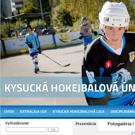
ÚVOD
EXTRALIGA U19
KYSUCKÁ HOKEJBALOVÁ LIGA
DISCIPLINÁRN
Vyhľadávanie
Fotogaléria /
Prezentácia