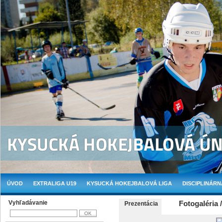
ÚVOD
EXTRALIGA U19
KYSUCKÁ HOKEJBALOVÁ LIGA
DISCIPLINÁRN
Vyhľadávanie
Fotogaléria 
Prezentácia