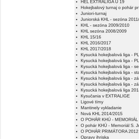
HEL EXTRALIGA U 19
Hokejbalový turnaj o pohár p
Juniori-turnaj
Juniorská KHL - sezóna 2011
KHL - sezóna 2009/2010
KHL sezóna 2008/2009
KHL 15/16
KHL 2016/2017
KHL 2017/2018
Kysucká hokejbalová liga - 
Kysucká hokejbalová liga - 
Kysucká hokejbalová liga - s
Kysucká hokejbalová liga - sta
Kysucká hokejbalová liga - z
Kysucká hokejbalová liga - z
Kysucká hokejbalová liga 20
Kysučania v EXTRALIGE
Ligové tímy
Mantinely vykladanie
Nová KHL 2014/2015
O POHÁR KHÚ - MEMORIÁL 
O pohár KHÚ - Memoriál S. J
O POHÁR PRIMÁTORA 2012
Opravy ihriska