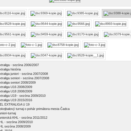
xtraliga - sezóna 2006/2007
traliga história
xtraliga juniori - sezóna 2007/2008
xtraliga seniori - sezóna 2007/2008
xtraliga seniori 2008/2009
xtraliga U16 2008/2009
xtraliga U18 2008/2009
xtraliga U19 - sezóna 2009/2010
xtraliga U19 2015/2016
EL EXTRALIGA U 19
okejbalový turnaj o pohár primátora mesta Čadca
niori-turnaj
uniorská KHL - sezóna 2011/2012
HL - sezóna 2009/2010
HL sezóna 2008/2009
HL 15/16