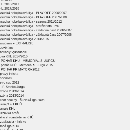
HL 2016/2017
HL 2017/2018
ysucká hokejbalová liga - PLAY OFF 2006/2007
ysucká hokejbalová liga - PLAY OFF 2007/2008
ysucká hokejbalová liga - sezóna 2011/2012
ysucká hokejbalová liga - staršie foto - mix
ysucká hokejbalová liga - základná časť 2006/2007
ysucká hokejbalová liga - základná časť 2007/2008
ysucká hokejbalová liga 2014/2015
ysučania v EXTRALIGE
igové tímy
antinely vykladanie
ová KHL 2014/2015
 POHÁR KHÚ - MEMORIÁL S. JURGU
 pohár KHÚ - Memoriál S. Jurgu 2015
 POHÁR PRIMÁTORA 2012
pravy ihriska
sobnosti
etro cup 2012
.I.P. Stanko Jurga
ezóna 2013/2014
ezóna 2013/2014
treet hockey - školská liga 2008
urnaj 3 + 1 KHÚ
urnaje KHL
urzovka areál
alné zhroma?denie KHÚ
zualizácia - ihrisko
imná liga KHÚ