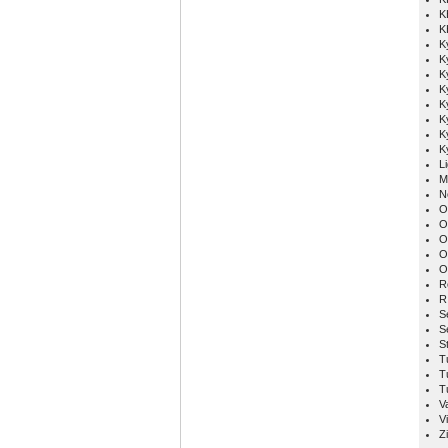
K
K
K
K
K
K
K
K
K
K
L
M
N
O
O
O
O
O
R
R
S
S
S
T
T
T
V
Vi
Z