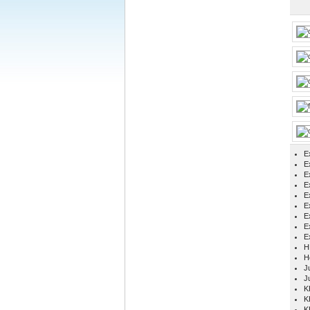
E
Ex
E
E
E
E
E
E
E
H
H
Ju
J
K
K
K