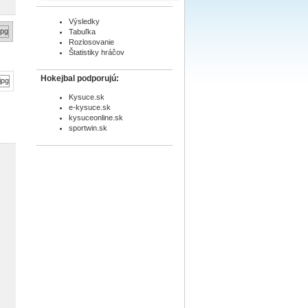
Výsledky
Tabuľka
Rozlosovanie
Štatistiky hráčov
Hokejbal podporujú:
Kysuce.sk
e-kysuce.sk
kysuceonline.sk
sportwin.sk