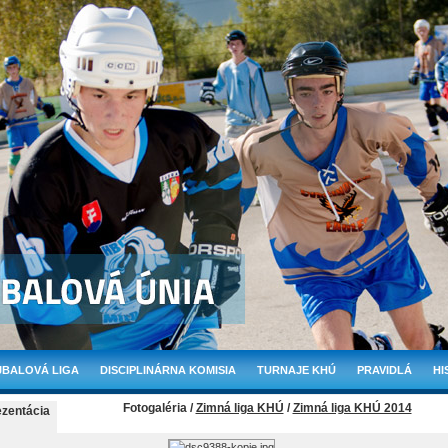
BALOVÁ LIGA
DISCIPLINÁRNA KOMISIA
TURNAJE KHÚ
PRAVIDLÁ
HI
Fotogaléria /
Zimná liga KHÚ
/
Zimná liga KHÚ 2014
ezentácia