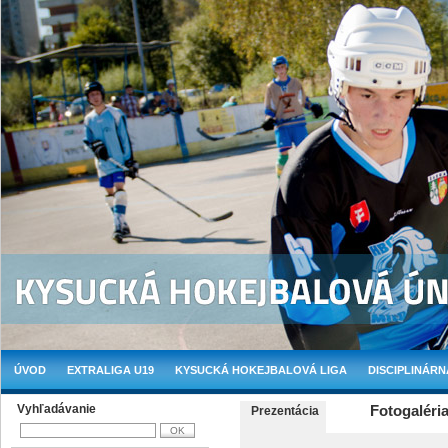
ÚVOD
EXTRALIGA U19
KYSUCKÁ HOKEJBALOVÁ LIGA
DISCIPLINÁRN
Vyhľadávanie
Fotogaléria
Prezentácia