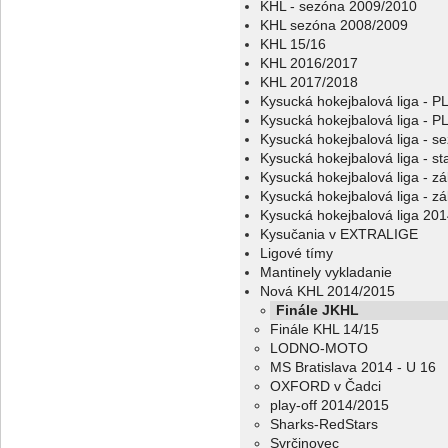
KHL - sezóna 2009/2010
KHL sezóna 2008/2009
KHL 15/16
KHL 2016/2017
KHL 2017/2018
Kysucká hokejbalová liga - 
Kysucká hokejbalová liga - 
Kysucká hokejbalová liga - s
Kysucká hokejbalová liga - sta
Kysucká hokejbalová liga - z
Kysucká hokejbalová liga - z
Kysucká hokejbalová liga 20
Kysučania v EXTRALIGE
Ligové tímy
Mantinely vykladanie
Nová KHL 2014/2015
Finále JKHL
Finále KHL 14/15
LODNO-MOTO
MS Bratislava 2014 - U 16
OXFORD v Čadci
play-off 2014/2015
Sharks-RedStars
Svrčinovec