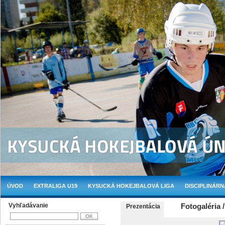
ÚVOD
EXTRALIGA U19
KYSUCKÁ HOKEJBALOVÁ LIGA
DISCIPLINÁRN
Vyhľadávanie
Fotogaléria 
Prezentácia