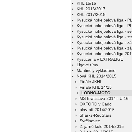
KHL 15/16
KHL 2016/2017
KHL 2017/2018
Kysucká hokejbalová liga - 
Kysucká hokejbalová liga - 
Kysucká hokejbalová liga - s
Kysucká hokejbalová liga - sta
Kysucká hokejbalová liga - z
Kysucká hokejbalová liga - z
Kysucká hokejbalová liga 20
Kysučania v EXTRALIGE
Ligové tímy
Mantinely vykladanie
Nová KHL 2014/2015
Finále JKHL
Finále KHL 14/15
LODNO-MOTO
MS Bratislava 2014 - U 16
OXFORD v Čadci
play-off 2014/2015
Sharks-RedStars
Svrčinovec
2. jarné kolo 2014/2015