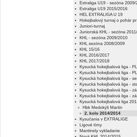
Extraliga U19 - sezóna 2009
Extraliga U19 2015/2016
HEL EXTRALIGA U 19
Hokejbalový turnaj o pohár p
Juniori-turnaj
Juniorská KHL - sezóna 2011
KHL - sezóna 2009/2010
KHL sezóna 2008/2009
KHL 15/16
KHL 2016/2017
KHL 2017/2018
Kysucká hokejbalová liga - 
Kysucká hokejbalová liga - 
Kysucká hokejbalová liga - s
Kysucká hokejbalová liga - sta
Kysucká hokejbalová liga - z
Kysucká hokejbalová liga - z
Kysucká hokejbalová liga 20
Hbk Medokýš Martin
2. kolo 2014/2014
Kysučania v EXTRALIGE
Ligové tímy
Mantinely vykladanie
Nová KHL 2014/2015