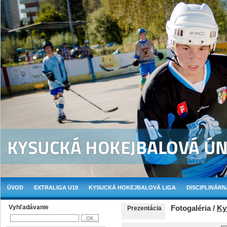
ÚVOD
EXTRALIGA U19
KYSUCKÁ HOKEJBALOVÁ LIGA
DISCIPLINÁRN
Vyhľadávanie
Fotogaléria /
Ky
Prezentácia