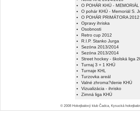
O POHÁR KHÚ - MEMORIÁL 
O pohár KHÚ - Memoriál S. J
O POHÁR PRIMÁTORA 2012
Opravy ihriska
Osobnosti
Retro cup 2012
R.I.P. Stanko Jurga
Sezóna 2013/2014
Sezóna 2013/2014
Street hockey - školská liga 
Turnaj 3 + 1 KHÚ
Turnaje KHL
Turzovka areál
Valné zhroma?denie KHÚ
Vizualizácia - ihrisko
Zimná liga KHÚ
© 2008 Hokejbalový klub Čadca, Kysucká hokejbal