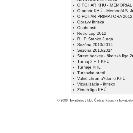
O POHÁR KHÚ - MEMORIÁL 
O pohár KHÚ - Memoriál S. J
O POHÁR PRIMÁTORA 2012
Opravy ihriska
Osobnosti
Retro cup 2012
R.I.P. Stanko Jurga
Sezóna 2013/2014
Sezóna 2013/2014
Street hockey - školská liga 
Turnaj 3 + 1 KHÚ
Turnaje KHL
Turzovka areál
Valné zhroma?denie KHÚ
Vizualizácia - ihrisko
Zimná liga KHÚ
© 2008 Hokejbalový klub Čadca, Kysucká hokejbal