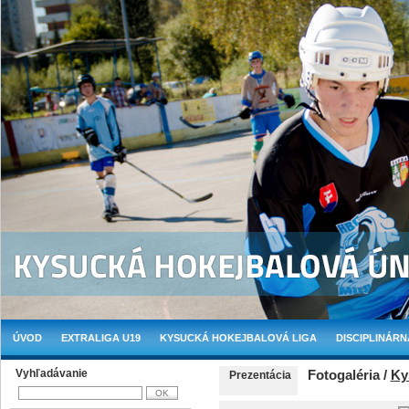
ÚVOD
EXTRALIGA U19
KYSUCKÁ HOKEJBALOVÁ LIGA
DISCIPLINÁRN
Vyhľadávanie
Fotogaléria /
Ky
Prezentácia