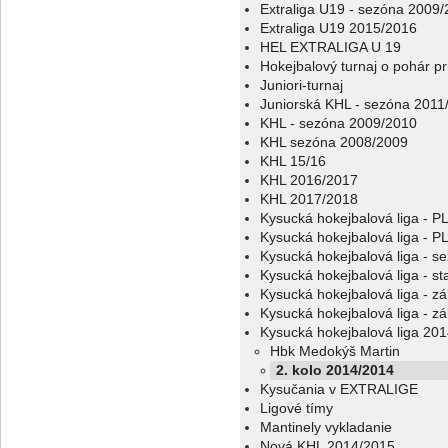
Extraliga U19 - sezóna 2009
Extraliga U19 2015/2016
HEL EXTRALIGA U 19
Hokejbalový turnaj o pohár p
Juniori-turnaj
Juniorská KHL - sezóna 2011
KHL - sezóna 2009/2010
KHL sezóna 2008/2009
KHL 15/16
KHL 2016/2017
KHL 2017/2018
Kysucká hokejbalová liga - 
Kysucká hokejbalová liga - 
Kysucká hokejbalová liga - s
Kysucká hokejbalová liga - sta
Kysucká hokejbalová liga - z
Kysucká hokejbalová liga - z
Kysucká hokejbalová liga 20
Hbk Medokýš Martin
2. kolo 2014/2014
Kysučania v EXTRALIGE
Ligové tímy
Mantinely vykladanie
Nová KHL 2014/2015