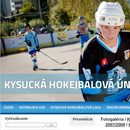
ÚVOD
EXTRALIGA U19
KYSUCKÁ HOKEJBALOVÁ LIGA
DISCIPLINÁRN
Vyhľadávanie
Fotogaléria /
K
Prezentácia
2007/2008
/