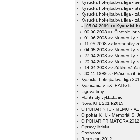
Kysucká hokejbalová liga - s
Kysucká hokejbalová liga - sta
Kysucká hokejbalová liga - z
Kysucká hokejbalová liga - z
05.04.2009 >> Kysucká h
06.06.2008 >> Čistenie ihri
01.06.2008 >> Momentky z 
11.05.2008 >> Momentky zo
04.05.2008 >> Momentky zo
27.04.2008 >> Momentky z 
20.04.2008 >> Momentky zo
14.04.2008 >> Základná ča
30.11.1999 >> Práce na ihri
Kysucká hokejbalová liga 20
Kysučania v EXTRALIGE
Ligové tímy
Mantinely vykladanie
Nová KHL 2014/2015
O POHÁR KHÚ - MEMORIÁL 
O pohár KHÚ - Memoriál S. J
O POHÁR PRIMÁTORA 2012
Opravy ihriska
Osobnosti
Retro cup 2012