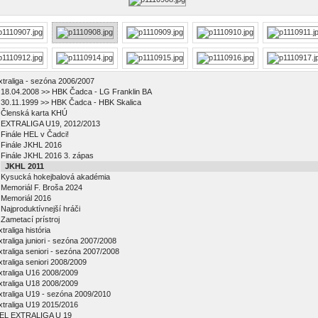
xtraliga - sezóna 2006/2007
18.04.2008 >> HBK Čadca - LG Franklin BA
30.11.1999 >> HBK Čadca - HBK Skalica
Členská karta KHÚ
EXTRALIGA U19, 2012/2013
Finále HEL v Čadci!
Finále JKHL 2016
Finále JKHL 2016 3. zápas
JKHL 2011
Kysucká hokejbalová akadémia
Memoriál F. Broša 2024
Memoriál 2016
Najproduktívnejší hráči
Zametací prístroj
traliga história
xtraliga juniori - sezóna 2007/2008
xtraliga seniori - sezóna 2007/2008
xtraliga seniori 2008/2009
xtraliga U16 2008/2009
xtraliga U18 2008/2009
xtraliga U19 - sezóna 2009/2010
xtraliga U19 2015/2016
EL EXTRALIGA U 19