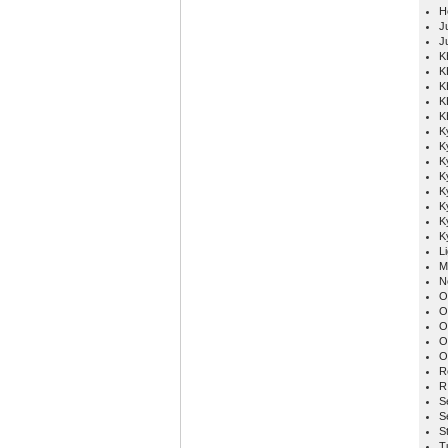
H
Ju
J
K
K
K
K
K
K
K
K
K
K
K
K
K
L
M
N
O
O
O
O
O
R
R
S
S
S
T