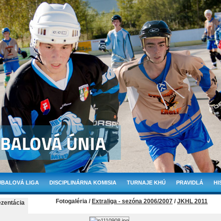
BALOVÁ LIGA
DISCIPLINÁRNA KOMISIA
TURNAJE KHÚ
PRAVIDLÁ
HI
Fotogaléria /
Extraliga - sezóna 2006/2007
/
JKHL 2011
ezentácia