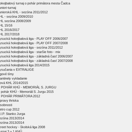
okejbalový turnaj o pohár primátora mesta Čadca
niori-turnaj
uniorská KHL - sezóna 2011/2012
HL - sezóna 2009/2010
HL sezóna 2008/2009
HL 15/16
HL 2016/2017
HL 2017/2018
ysucká hokejbalová liga - PLAY OFF 2006/2007
ysucká hokejbalová liga - PLAY OFF 2007/2008
ysucká hokejbalová liga - sezóna 2011/2012
ysucká hokejbalová liga - staršie foto - mix
ysucká hokejbalová liga - základná časť 2006/2007
ysucká hokejbalová liga - základná časť 2007/2008
ysucká hokejbalová liga 2014/2015
ysučania v EXTRALIGE
igové tímy
antinely vykladanie
ová KHL 2014/2015
 POHÁR KHÚ - MEMORIÁL S. JURGU
 pohár KHÚ - Memoriál S. Jurgu 2015
 POHÁR PRIMÁTORA 2012
pravy ihriska
sobnosti
etro cup 2012
.I.P. Stanko Jurga
ezóna 2013/2014
ezóna 2013/2014
treet hockey - školská liga 2008
urnaj 3 + 1 KHÚ