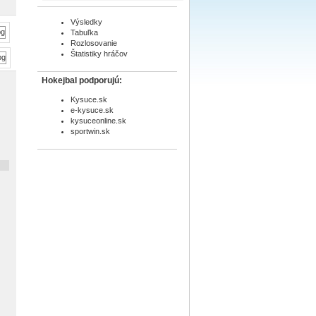
Výsledky
Tabuľka
Rozlosovanie
Štatistiky hráčov
Hokejbal podporujú:
Kysuce.sk
e-kysuce.sk
kysuceonline.sk
sportwin.sk