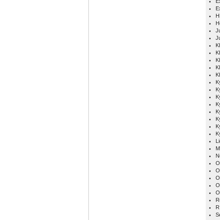
E
E
H
H
Ju
J
K
K
K
K
K
K
K
K
K
K
K
K
K
L
M
N
O
O
O
O
O
R
R
S