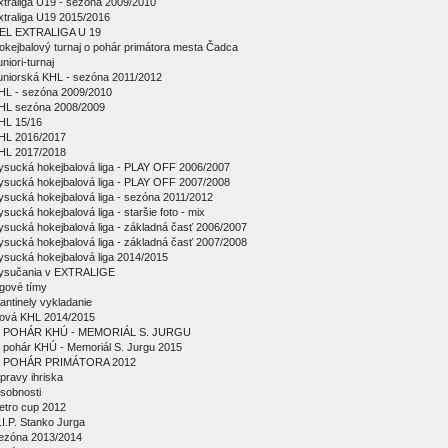
xtraliga U19 - sezóna 2009/2010
xtraliga U19 2015/2016
EL EXTRALIGA U 19
okejbalový turnaj o pohár primátora mesta Čadca
niori-turnaj
uniorská KHL - sezóna 2011/2012
HL - sezóna 2009/2010
HL sezóna 2008/2009
HL 15/16
HL 2016/2017
HL 2017/2018
ysucká hokejbalová liga - PLAY OFF 2006/2007
ysucká hokejbalová liga - PLAY OFF 2007/2008
ysucká hokejbalová liga - sezóna 2011/2012
ysucká hokejbalová liga - staršie foto - mix
ysucká hokejbalová liga - základná časť 2006/2007
ysucká hokejbalová liga - základná časť 2007/2008
ysucká hokejbalová liga 2014/2015
ysučania v EXTRALIGE
igové tímy
antinely vykladanie
ová KHL 2014/2015
 POHÁR KHÚ - MEMORIÁL S. JURGU
 pohár KHÚ - Memoriál S. Jurgu 2015
 POHÁR PRIMÁTORA 2012
pravy ihriska
sobnosti
etro cup 2012
.I.P. Stanko Jurga
ezóna 2013/2014