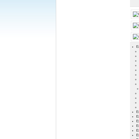
E
Ex
E
E
E
E
E