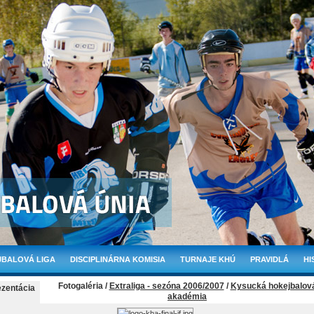
BALOVÁ LIGA
DISCIPLINÁRNA KOMISIA
TURNAJE KHÚ
PRAVIDLÁ
HI
Fotogaléria /
Extraliga - sezóna 2006/2007
/
Kysucká hokejbalov
ezentácia
akadémia