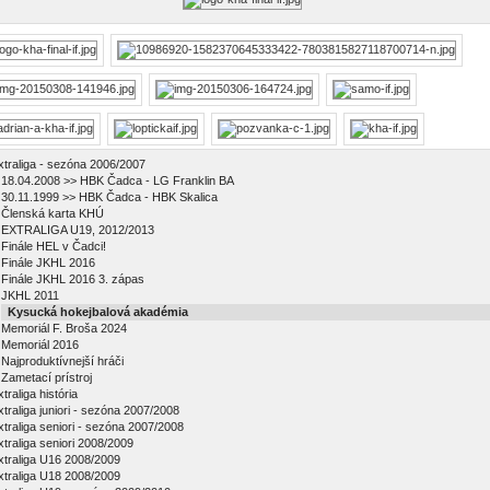
xtraliga - sezóna 2006/2007
18.04.2008 >> HBK Čadca - LG Franklin BA
30.11.1999 >> HBK Čadca - HBK Skalica
Členská karta KHÚ
EXTRALIGA U19, 2012/2013
Finále HEL v Čadci!
Finále JKHL 2016
Finále JKHL 2016 3. zápas
JKHL 2011
Kysucká hokejbalová akadémia
Memoriál F. Broša 2024
Memoriál 2016
Najproduktívnejší hráči
Zametací prístroj
traliga história
xtraliga juniori - sezóna 2007/2008
xtraliga seniori - sezóna 2007/2008
xtraliga seniori 2008/2009
xtraliga U16 2008/2009
xtraliga U18 2008/2009