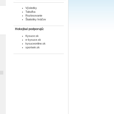
Výsledky
Tabuľka
Rozlosovanie
Štatistiky hráčov
Hokejbal podporujú:
Kysuce.sk
e-kysuce.sk
kysuceonline.sk
sportwin.sk