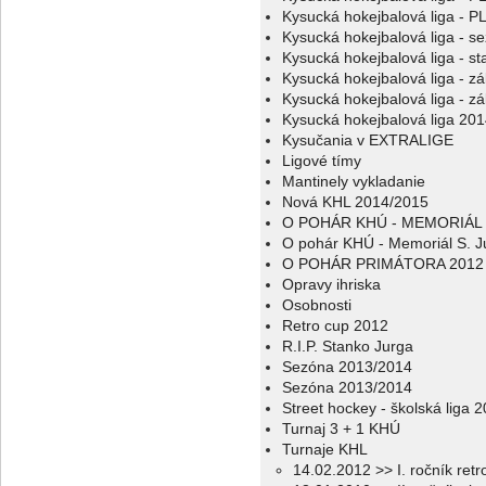
Kysucká hokejbalová liga - 
Kysucká hokejbalová liga - s
Kysucká hokejbalová liga - sta
Kysucká hokejbalová liga - z
Kysucká hokejbalová liga - z
Kysucká hokejbalová liga 20
Kysučania v EXTRALIGE
Ligové tímy
Mantinely vykladanie
Nová KHL 2014/2015
O POHÁR KHÚ - MEMORIÁL 
O pohár KHÚ - Memoriál S. J
O POHÁR PRIMÁTORA 2012
Opravy ihriska
Osobnosti
Retro cup 2012
R.I.P. Stanko Jurga
Sezóna 2013/2014
Sezóna 2013/2014
Street hockey - školská liga 
Turnaj 3 + 1 KHÚ
Turnaje KHL
14.02.2012 >> I. ročník ret