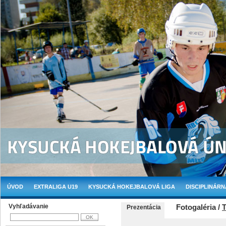
ÚVOD
EXTRALIGA U19
KYSUCKÁ HOKEJBALOVÁ LIGA
DISCIPLINÁRN
Vyhľadávanie
Fotogaléria /
T
Prezentácia