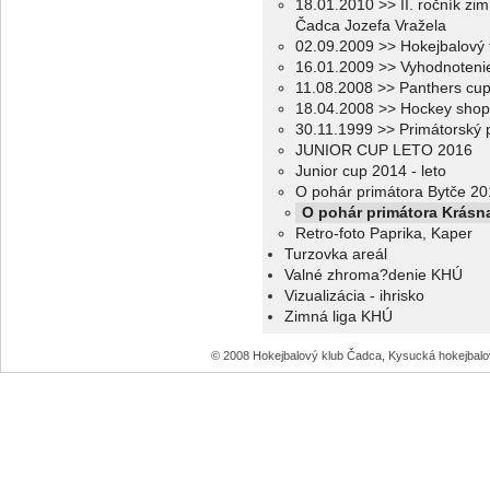
18.01.2010 >> II. ročník zi
Čadca Jozefa Vražela
02.09.2009 >> Hokejbalový 
16.01.2009 >> Vyhodnotenie
11.08.2008 >> Panthers cu
18.04.2008 >> Hockey shop
30.11.1999 >> Primátorský 
JUNIOR CUP LETO 2016
Junior cup 2014 - leto
O pohár primátora Bytče 20
O pohár primátora Krásn
Retro-foto Paprika, Kaper
Turzovka areál
Valné zhroma?denie KHÚ
Vizualizácia - ihrisko
Zimná liga KHÚ
© 2008 Hokejbalový klub Čadca, Kysucká hokejbal