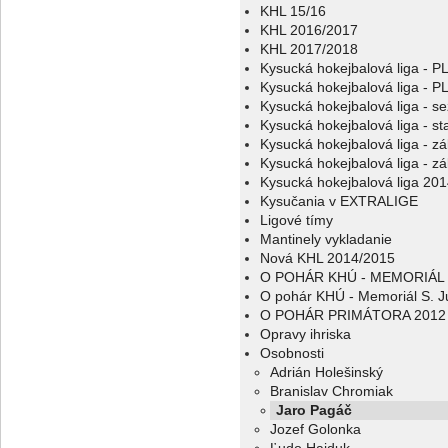
KHL 15/16
KHL 2016/2017
KHL 2017/2018
Kysucká hokejbalová liga - 
Kysucká hokejbalová liga - 
Kysucká hokejbalová liga - s
Kysucká hokejbalová liga - sta
Kysucká hokejbalová liga - z
Kysucká hokejbalová liga - z
Kysucká hokejbalová liga 20
Kysučania v EXTRALIGE
Ligové tímy
Mantinely vykladanie
Nová KHL 2014/2015
O POHÁR KHÚ - MEMORIÁL 
O pohár KHÚ - Memoriál S. J
O POHÁR PRIMÁTORA 2012
Opravy ihriska
Osobnosti
Adrián Holešinský
Branislav Chromiak
Jaro Pagáč
Jozef Golonka