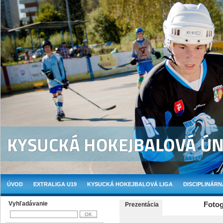
ÚVOD
EXTRALIGA U19
KYSUCKÁ HOKEJBALOVÁ LIGA
DISCIPLINÁRN
Vyhľadávanie
Fotog
Prezentácia