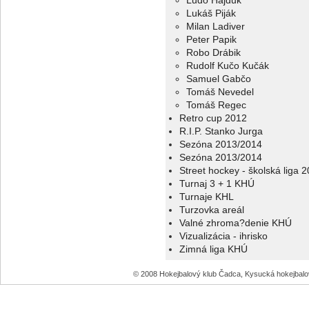
Ľudo Hajduk
Lukáš Piják
Milan Ladiver
Peter Papik
Robo Drábik
Rudolf Kučo Kučák
Samuel Gabčo
Tomáš Nevedel
Tomáš Regec
Retro cup 2012
R.I.P. Stanko Jurga
Sezóna 2013/2014
Sezóna 2013/2014
Street hockey - školská liga 
Turnaj 3 + 1 KHÚ
Turnaje KHL
Turzovka areál
Valné zhroma?denie KHÚ
Vizualizácia - ihrisko
Zimná liga KHÚ
© 2008 Hokejbalový klub Čadca, Kysucká hokejbal