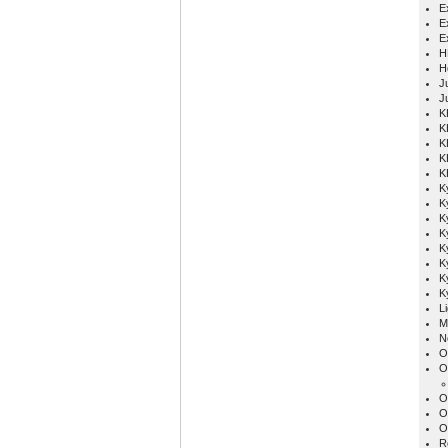
E
E
E
H
H
Ju
J
K
K
K
K
K
K
K
K
K
K
K
K
K
L
M
N
O
O
O
O
O
R