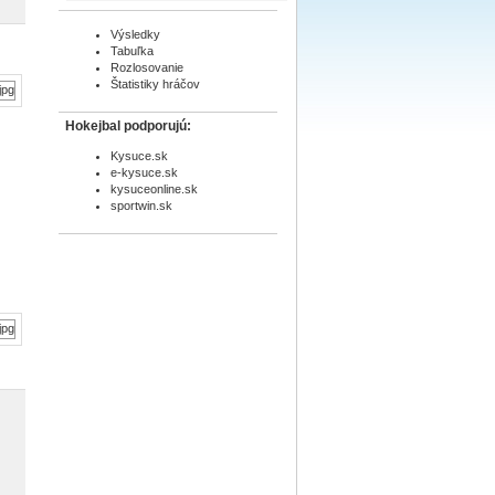
Výsledky
Tabuľka
Rozlosovanie
Štatistiky hráčov
Hokejbal podporujú:
Kysuce.sk
e-kysuce.sk
kysuceonline.sk
sportwin.sk