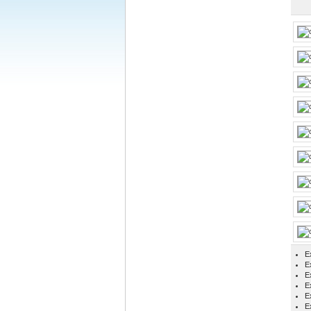
E
Ex
E
E
E
E