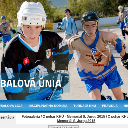
BALOVÁ LIGA
DISCIPLINÁRNA KOMISIA
TURNAJE KHÚ
PRAVIDLÁ
HI
Fotogaléria /
O pohár KHÚ - Memoriál S. Jurgu 2015
/
O pohár KHÚ
ezentácia
Memoriál S. Jurgu 2015