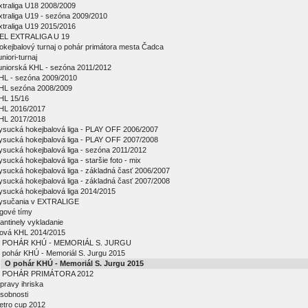
xtraliga U18 2008/2009
xtraliga U19 - sezóna 2009/2010
xtraliga U19 2015/2016
EL EXTRALIGA U 19
okejbalový turnaj o pohár primátora mesta Čadca
niori-turnaj
uniorská KHL - sezóna 2011/2012
HL - sezóna 2009/2010
HL sezóna 2008/2009
HL 15/16
HL 2016/2017
HL 2017/2018
ysucká hokejbalová liga - PLAY OFF 2006/2007
ysucká hokejbalová liga - PLAY OFF 2007/2008
ysucká hokejbalová liga - sezóna 2011/2012
ysucká hokejbalová liga - staršie foto - mix
ysucká hokejbalová liga - základná časť 2006/2007
ysucká hokejbalová liga - základná časť 2007/2008
ysucká hokejbalová liga 2014/2015
ysučania v EXTRALIGE
igové tímy
antinely vykladanie
ová KHL 2014/2015
 POHÁR KHÚ - MEMORIÁL S. JURGU
 pohár KHÚ - Memoriál S. Jurgu 2015
O pohár KHÚ - Memoriál S. Jurgu 2015
 POHÁR PRIMÁTORA 2012
pravy ihriska
sobnosti
etro cup 2012