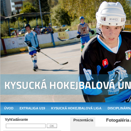
ÚVOD
EXTRALIGA U19
KYSUCKÁ HOKEJBALOVÁ LIGA
DISCIPLINÁRN
Vyhľadávanie
Fotogaléria 
Prezentácia