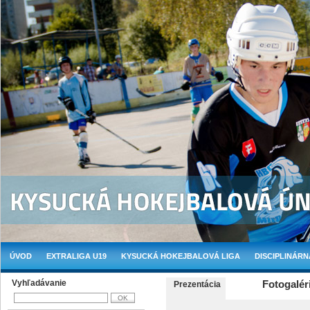
ÚVOD
EXTRALIGA U19
KYSUCKÁ HOKEJBALOVÁ LIGA
DISCIPLINÁRN
Vyhľadávanie
Fotogalér
Prezentácia