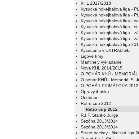
KHL 2017/2018
Kysucká hokejbalová liga - 
Kysucká hokejbalová liga - 
Kysucká hokejbalová liga - s
Kysucká hokejbalová liga - sta
Kysucká hokejbalová liga - z
Kysucká hokejbalová liga - z
Kysucká hokejbalová liga 20
Kysučania v EXTRALIGE
Ligové tímy
Mantinely vykladanie
Nová KHL 2014/2015
O POHÁR KHÚ - MEMORIÁL 
O pohár KHÚ - Memoriál S. J
O POHÁR PRIMÁTORA 2012
Opravy ihriska
Osobnosti
Retro cup 2012
Retro cup 2012
R.I.P. Stanko Jurga
Sezóna 2013/2014
Sezóna 2013/2014
Street hockey - školská liga 
Turnaj 3 + 1 KHÚ