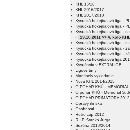
KHL 15/16
KHL 2016/2017
KHL 2017/2018
Kysucká hokejbalová liga - 
Kysucká hokejbalová liga - 
Kysucká hokejbalová liga - s
29.10.2011 >> 4. kolo KH
Kysucká hokejbalová liga - sta
Kysucká hokejbalová liga - z
Kysucká hokejbalová liga - z
Kysucká hokejbalová liga 20
Kysučania v EXTRALIGE
Ligové tímy
Mantinely vykladanie
Nová KHL 2014/2015
O POHÁR KHÚ - MEMORIÁL 
O pohár KHÚ - Memoriál S. J
O POHÁR PRIMÁTORA 2012
Opravy ihriska
Osobnosti
Retro cup 2012
R.I.P. Stanko Jurga
Sezóna 2013/2014