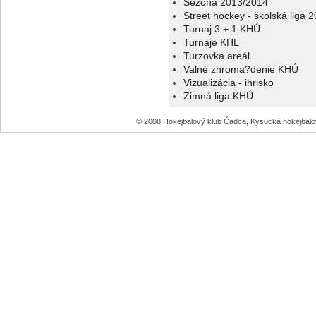
Sezóna 2013/2014
Street hockey - školská liga 
Turnaj 3 + 1 KHÚ
Turnaje KHL
Turzovka areál
Valné zhroma?denie KHÚ
Vizualizácia - ihrisko
Zimná liga KHÚ
© 2008 Hokejbalový klub Čadca, Kysucká hokejbal