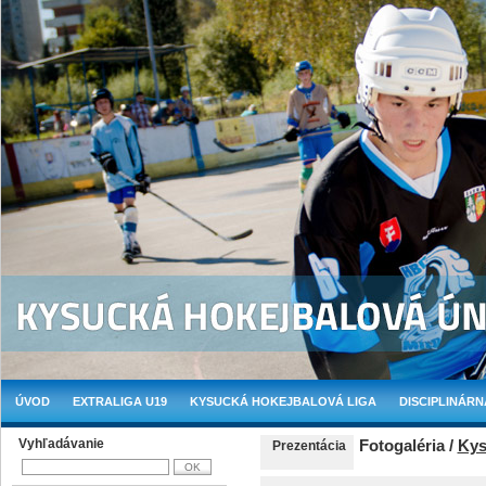
ÚVOD
EXTRALIGA U19
KYSUCKÁ HOKEJBALOVÁ LIGA
DISCIPLINÁRN
Vyhľadávanie
Fotogaléria /
Kys
Prezentácia