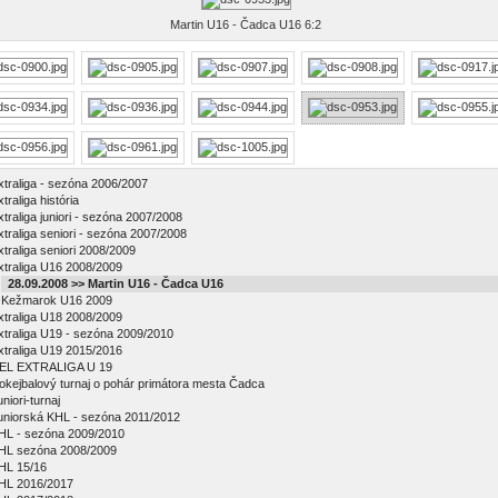
Martin U16 - Čadca U16 6:2
xtraliga - sezóna 2006/2007
traliga história
xtraliga juniori - sezóna 2007/2008
xtraliga seniori - sezóna 2007/2008
xtraliga seniori 2008/2009
xtraliga U16 2008/2009
28.09.2008 >> Martin U16 - Čadca U16
Kežmarok U16 2009
xtraliga U18 2008/2009
xtraliga U19 - sezóna 2009/2010
xtraliga U19 2015/2016
EL EXTRALIGA U 19
okejbalový turnaj o pohár primátora mesta Čadca
niori-turnaj
uniorská KHL - sezóna 2011/2012
HL - sezóna 2009/2010
HL sezóna 2008/2009
HL 15/16
HL 2016/2017