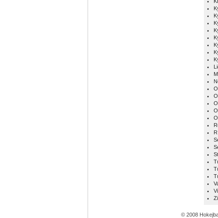
K
K
K
K
K
K
K
K
K
L
M
N
O
O
O
O
O
R
R
S
S
S
T
T
T
V
Vi
Z
© 2008 Hokejba