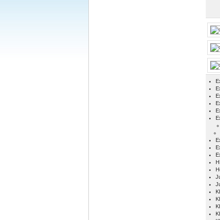
E
Ex
E
E
E
E
E
E
E
H
H
Ju
J
K
K
K
K