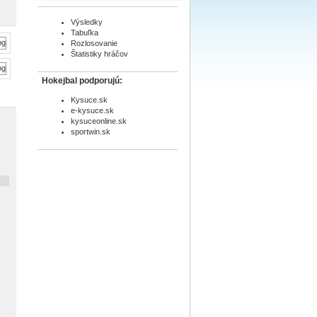
Výsledky
Tabuľka
Rozlosovanie
Štatistiky hráčov
Hokejbal podporujú:
Kysuce.sk
e-kysuce.sk
kysuceonline.sk
sportwin.sk