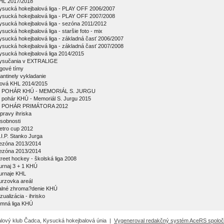
HL 2017/2018
ysucká hokejbalová liga - PLAY OFF 2006/2007
ysucká hokejbalová liga - PLAY OFF 2007/2008
ysucká hokejbalová liga - sezóna 2011/2012
ysucká hokejbalová liga - staršie foto - mix
ysucká hokejbalová liga - základná časť 2006/2007
ysucká hokejbalová liga - základná časť 2007/2008
ysucká hokejbalová liga 2014/2015
ysučania v EXTRALIGE
igové tímy
antinely vykladanie
ová KHL 2014/2015
 POHÁR KHÚ - MEMORIÁL S. JURGU
 pohár KHÚ - Memoriál S. Jurgu 2015
 POHÁR PRIMÁTORA 2012
pravy ihriska
sobnosti
etro cup 2012
.I.P. Stanko Jurga
ezóna 2013/2014
ezóna 2013/2014
treet hockey - školská liga 2008
urnaj 3 + 1 KHÚ
urnaje KHL
urzovka areál
alné zhroma?denie KHÚ
zualizácia - ihrisko
imná liga KHÚ
lový klub Čadca, Kysucká hokejbalová únia |
Vygeneroval redakčný systém AceRS spoločno