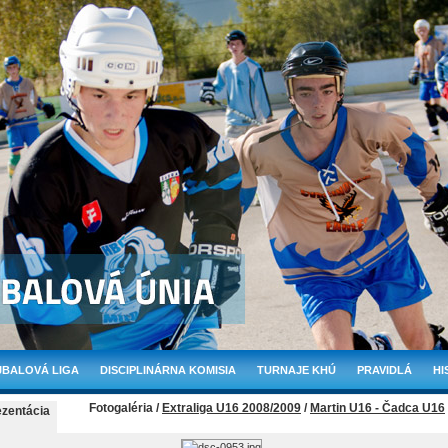
BALOVÁ LIGA
DISCIPLINÁRNA KOMISIA
TURNAJE KHÚ
PRAVIDLÁ
HI
Fotogaléria /
Extraliga U16 2008/2009
/
Martin U16 - Čadca U16
ezentácia