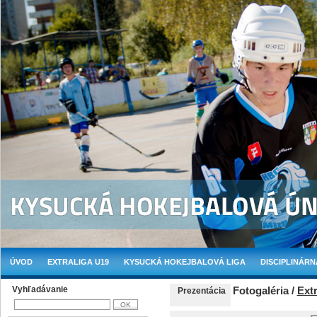
ÚVOD
EXTRALIGA U19
KYSUCKÁ HOKEJBALOVÁ LIGA
DISCIPLINÁRN
Vyhľadávanie
Fotogaléria /
Extr
Prezentácia