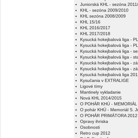
Juniorská KHL - sezóna 2011
KHL - sezóna 2009/2010
KHL sezóna 2008/2009
KHL 15/16
KHL 2016/2017
KHL 2017/2018
Kysucká hokejbalová liga - 
Kysucká hokejbalová liga - 
Kysucká hokejbalová liga - s
Kysucká hokejbalová liga - sta
Kysucká hokejbalová liga - z
Kysucká hokejbalová liga - z
Kysucká hokejbalová liga 20
Kysučania v EXTRALIGE
Ligové tímy
Mantinely vykladanie
Nová KHL 2014/2015
O POHÁR KHÚ - MEMORIÁL 
O pohár KHÚ - Memoriál S. J
O POHÁR PRIMÁTORA 2012
Opravy ihriska
Osobnosti
Retro cup 2012