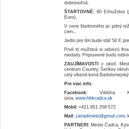
dobrovoľná.
ŠTARTOVNÉ:
90 E/mužstvo (p
Euro).
V cene štartovného je: pitný r
cien...
Jedlo pre tím bude stáť 50 E pr
Prvé tri mužstvá si odvezú fi
medaily. Pripravené budú indiv
ZAUJÍMAVOSTI
v okolí: Mest
centrum Country, Šeríkov okru
celý víkend koná Bartolomejský
Pre viac info:
Facebook:
Viktória KY
únia,
www.hbkcadca.sk
Mobil:
+421 951 358 572
Mail:
zariadimeto@gmail.com
,
PARTNERI
: Mesto Čadca, Kys