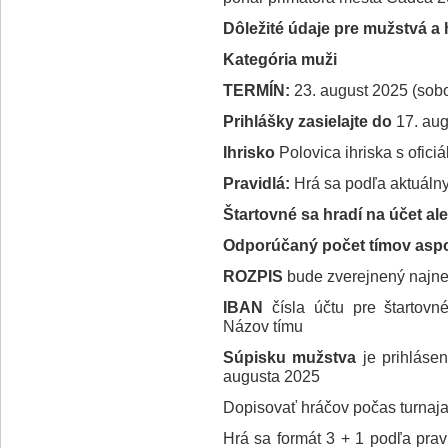
Dôležité údaje pre mužstvá a
Kategória muži
TERMÍN:
23. august 2025 (sobo
Prihlášky zasielajte do
17. au
Ihrisko
Polovica ihriska s ofici
Pravidlá:
Hrá sa podľa aktuáln
Štartovné sa hradí na účet a
Odporúčaný počet tímov asp
ROZPIS
bude zverejnený najne
IBAN
čísla účtu pre štartov
Názov tímu
Súpisku mužstva
je prihláse
augusta 2025
Dopisovať hráčov počas turnaja
Hrá sa formát 3 + 1 podľa prav