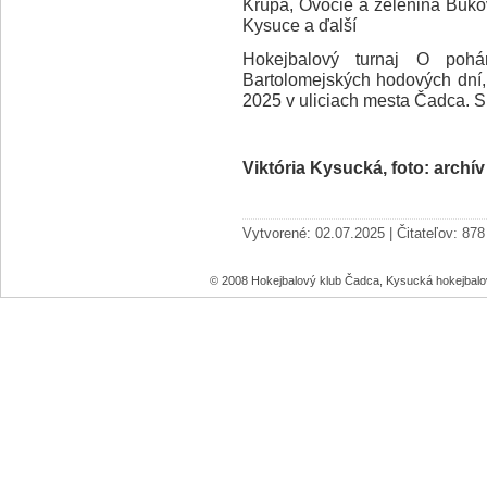
Krúpa, Ovocie a zelenina Buko
Kysuce a ďalší
Hokejbalový turnaj O poh
Bartolomejských hodových dní,
2025 v uliciach mesta Čadca. 
Viktória Kysucká, foto: archí
Vytvorené: 02.07.2025 | Čitateľov: 878
© 2008 Hokejbalový klub Čadca, Kysucká hokejbal