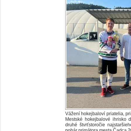
Vážení hokejbaloví priatelia, p
Mestské hokejbalové ihrisko 
druhé štvrťstoročie najstarši
pohár primátora mesta Čadca 20