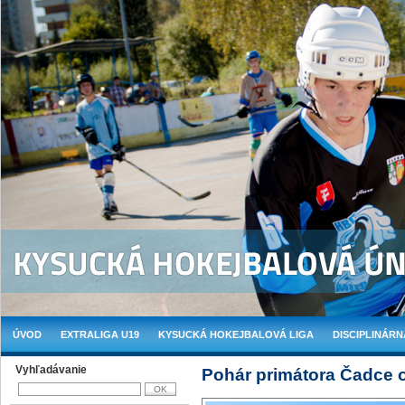
ÚVOD
EXTRALIGA U19
KYSUCKÁ HOKEJBALOVÁ LIGA
DISCIPLINÁRN
Vyhľadávanie
Pohár primátora Čadce o