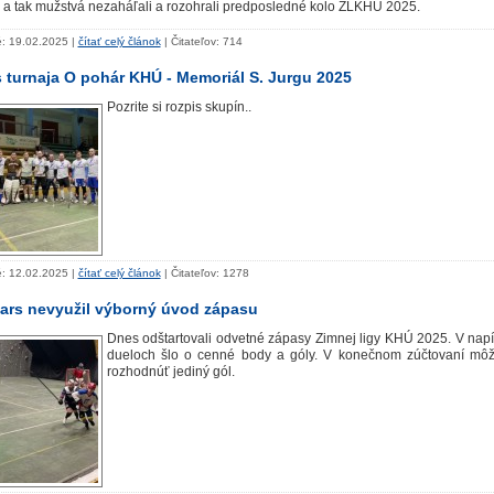
 a tak mužstvá nezaháľali a rozohrali predposledné kolo ZLKHÚ 2025.
: 19.02.2025 |
čítať celý článok
| Čitateľov: 714
 turnaja O pohár KHÚ - Memoriál S. Jurgu 2025
Pozrite si rozpis skupín..
: 12.02.2025 |
čítať celý článok
| Čitateľov: 1278
ars nevyužil výborný úvod zápasu
Dnes odštartovali odvetné zápasy Zimnej ligy KHÚ 2025. V nap
dueloch šlo o cenné body a góly. V konečnom zúčtovaní mô
rozhodnúť jediný gól.