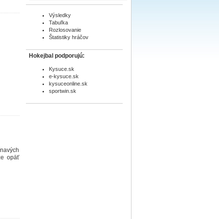
Výsledky
Tabuľka
Rozlosovanie
Štatistiky hráčov
Hokejbal podporujú:
Kysuce.sk
e-kysuce.sk
kysuceonline.sk
sportwin.sk
ínavých
že opäť