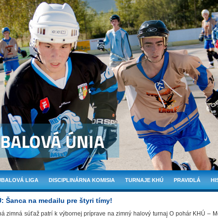
BALOVÁ LIGA
DISCIPLINÁRNA KOMISIA
TURNAJE KHÚ
PRAVIDLÁ
HI
 Šanca na medailu pre štyri tímy!
á zimná súťaž patrí k výbornej príprave na zimný halový turnaj O pohár KHÚ – M