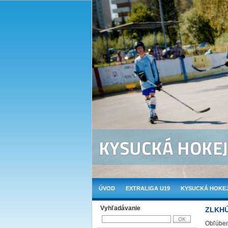
ÚVOD
EXTRALIGA U19
KYSUCKÁ HOKEJ
Vyhľadávanie
ZLKHÚ:
Obľúben