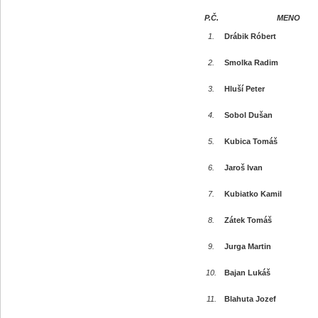
P.Č.
MENO
1.
Drábik Róbert
2.
Smolka Radim
3.
Hluší Peter
4.
Sobol Dušan
5.
Kubica Tomáš
6.
Jaroš Ivan
7.
Kubiatko Kamil
8.
Zátek Tomáš
9.
Jurga Martin
10.
Bajan Lukáš
11.
Blahuta Jozef