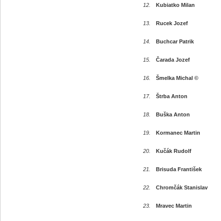
12.
Kubiatko Milan
13.
Rucek Jozef
14.
Buchcar Patrik
15.
Čarada Jozef
16.
Šmelka Michal ©
17.
Štrba Anton
18.
Buška Anton
19.
Kormanec Martin
20.
Kučák Rudolf
21.
Brisuda František
22.
Chromčák Stanislav
23.
Mravec Martin