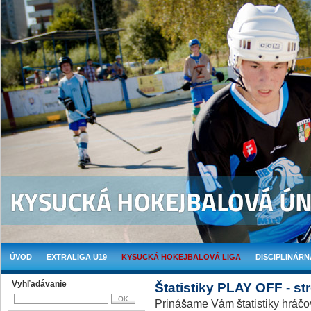
ÚVOD
EXTRALIGA U19
KYSUCKÁ HOKEJBALOVÁ LIGA
DISCIPLINÁRN
Vyhľadávanie
Štatistiky PLAY OFF - str
Prinášame Vám štatistiky hráč