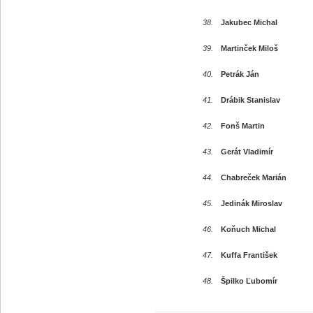
38.
Jakubec Michal
39.
Martinček Miloš
40.
Petrák Ján
41.
Drábik Stanislav
42.
Fonš Martin
43.
Gerát Vladimír
44.
Chabreček Marián
45.
Jedinák Miroslav
46.
Koňuch Michal
47.
Kuffa František
48.
Špilko Ľubomír