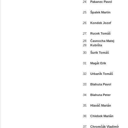
24.
Pakanec Pavol
25.
Špalek Martin
26.
Kondek Jozef
27.
Rucek Tomáš
28.
Časnocha Matej
29.
Kubišta
30.
Šurik Tomáš
31.
Magát Erik
32.
Urbaník Tomáš
33.
Blahuta Pavol
34.
Blahuta Peter
35.
Hlaváč Marián
36.
Chlebek Marián
37.
Chromčák Vladimír