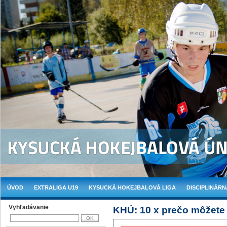
ÚVOD
EXTRALIGA U19
KYSUCKÁ HOKEJBALOVÁ LIGA
DISCIPLINÁRN
Vyhľadávanie
KHÚ: 10 x prečo môžete 