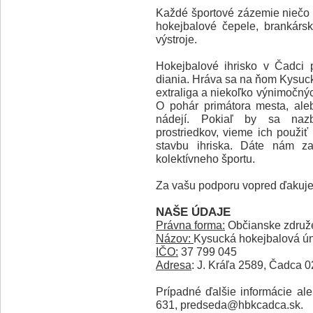
Každé športové zázemie niečo 
hokejbalové čepele, brankársk
výstroje.
Hokejbalové ihrisko v Čadci 
diania. Hráva sa na ňom Kysuc
extraliga a niekoľko výnimočný
O pohár primátora mesta, ale
nádejí. Pokiaľ by sa nazb
prostriedkov, vieme ich použiť
stavbu ihriska. Dáte nám za
kolektívneho športu.
Za vašu podporu vopred ďakuj
NAŠE ÚDAJE
Právna forma:
Občianske združ
Názov:
Kysucká hokejbalová ú
IČO:
37 799 045
Adresa
: J. Kráľa 2589, Čadca 
Prípadné ďalšie informácie al
631, predseda@hbkcadca.sk.