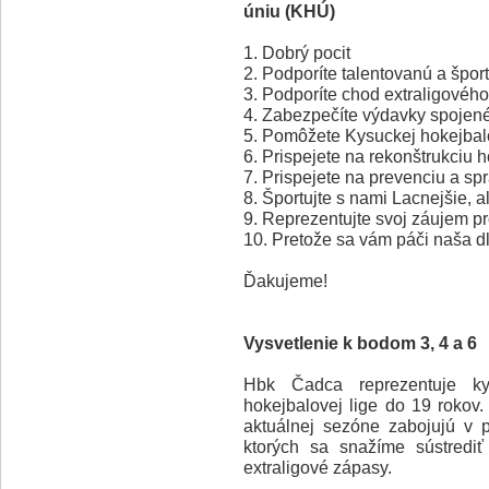
úniu (KHÚ)
1. Dobrý pocit
2. Podporíte talentovanú a špo
3. Podporíte chod extraligovéh
4. Zabezpečíte výdavky spojené
5. Pomôžete Kysuckej hokejbal
6. Prispejete na rekonštrukciu 
7. Prispejete na prevenciu a sp
8. Športujte s nami Lacnejšie
9. Reprezentujte svoj záujem p
10. Pretože sa vám páči naša d
Ďakujeme!
Vysvetlenie k bodom 3, 4 a 6
Hbk Čadca reprezentuje ky
hokejbalovej lige do 19 rokov.
aktuálnej sezóne zabojujú v p
ktorých sa snažíme sústredi
extraligové zápasy.