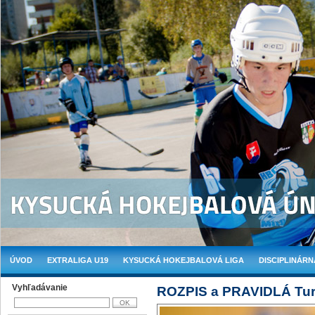
ÚVOD
EXTRALIGA U19
KYSUCKÁ HOKEJBALOVÁ LIGA
DISCIPLINÁRN
Vyhľadávanie
ROZPIS a PRAVIDLÁ Tur