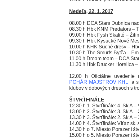
Nedeľa, 22. 1. 2017
08.00 h DCA Stars Dubnica na
08.30 h Hbk KNM Predators – 
09.00 h Hbk Fysh Skalité – Žili
09.30 h Hbk Kysucké Nové Mes
10.00 h KHK Suché dresy – H
10.30 h The Smurfs Bytča – Em
11.00 h Dream team – DCA Sta
11.30 h Hbk Drucker Horelica 
12.00 h Oficiálne uvedenie n
POHÁR MAJSTROV KHL
a s
klubov v dobových dresoch s tro
ŠTVRŤFINÁLE
12.30 h 1. Štvrťfinále: 4. Sk A –
13.00 h 2. Štvrťfinále: 3. Sk A –
13.30 h 3. Štvrťfinále: 2. Sk A –
14.00 h 4. Štvrťfinále: Víťaz sk. 
14.30 h o 7. Miesto Porazení štv
15.00 h o 5. Miesto Porazení štv