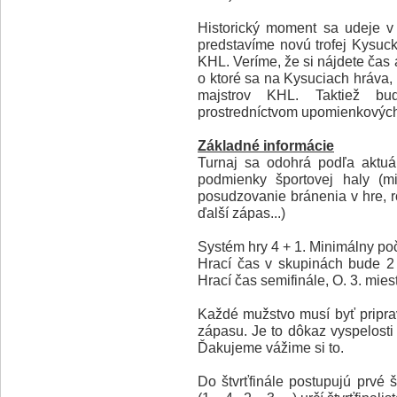
Historický moment sa udeje v 
predstavíme novú trofej Kysu
KHL. Veríme, že si nájdete čas 
o ktoré sa na Kysuciach hráva, p
majstrov KHL. Taktiež bu
prostredníctvom upomienkových p
Základné informácie
Turnaj sa odohrá podľa aktu
podmienky športovej haly (min
posudzovanie bránenia v hre, r
ďalší zápas...)
Systém hry 4 + 1. Minimálny poč
Hrací čas v skupinách bude 2 x
Hrací čas semifinále, O. 3. miest
Každé mužstvo musí byť pripra
zápasu. Je to dôkaz vyspelosti
Ďakujeme vážime si to.
Do štvrťfinále postupujú prvé