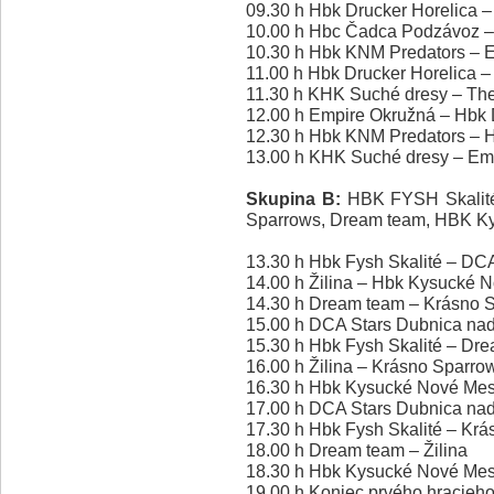
09.30 h Hbk Drucker Horelica 
10.00 h Hbc Čadca Podzávoz –
10.30 h Hbk KNM Predators – 
11.00 h Hbk Drucker Horelica
11.30 h KHK Suché dresy – Th
12.00 h Empire Okružná – Hbk 
12.30 h Hbk KNM Predators –
13.00 h KHK Suché dresy – Em
Skupina B:
HBK FYSH Skalité
Sparrows, Dream team, HBK Kys
13.30 h Hbk Fysh Skalité – D
14.00 h Žilina – Hbk Kysucké 
14.30 h Dream team – Krásno 
15.00 h DCA Stars Dubnica na
15.30 h Hbk Fysh Skalité – Dr
16.00 h Žilina – Krásno Sparro
16.30 h Hbk Kysucké Nové Mes
17.00 h DCA Stars Dubnica nad
17.30 h Hbk Fysh Skalité – Kr
18.00 h Dream team – Žilina
18.30 h Hbk Kysucké Nové Mest
19.00 h Koniec prvého hracieh