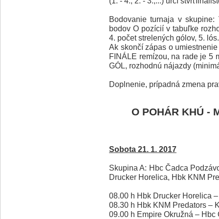
(1. - 4., 2. - 3.,...) určí štvrťfinalis
Bodovanie turnaja v skupine: 
bodov O pozícií v tabuľke rozho
4. počet strelených gólov, 5. lós.
Ak skončí zápas o umiestnenie r
FINÁLE remízou, na rade je 5 
GÓL, rozhodnú nájazdy (minimál
Doplnenie, prípadná zmena prav
O POHÁR KHÚ - 
Sobota 21. 1. 2017
Skupina A: Hbc Čadca Podzávo
Drucker Horelica, Hbk KNM Pre
08.00 h Hbk Drucker Horelica 
08.30 h Hbk KNM Predators – 
09.00 h Empire Okružná – Hbc